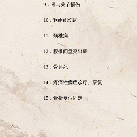
9．骨与关节损伤
10．软组织伤病
11．颈椎病
12．腰椎间盘突出症
13．骨坏死
14．疼痛性病症诊疗、康复
15．骨折复位固定