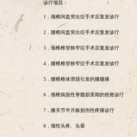
诊疗项目：
1．颈椎间盘突出症手术后复发诊疗
2．腰椎间盘突出症手术后复发诊疗
3．颈椎椎管狭窄症手术后复发诊疗
4．腰椎椎管狭窄症手术后复发诊疗
5．腰椎椎体滑脱引发的腰腿痛
6．颈椎病急性脊髓损害期的抢救诊疗
7．膝关节半月板损伤性疼痛诊疗
8．颈性头疼、头晕