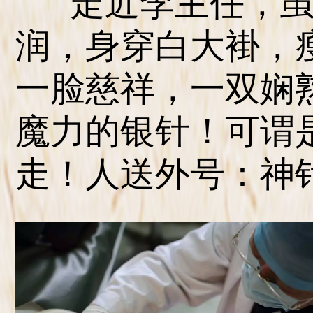
走近李主任，虽
润，身穿白大褂，
一脸慈祥，一双娴
魔力的银针！可谓
走！人送外号：神